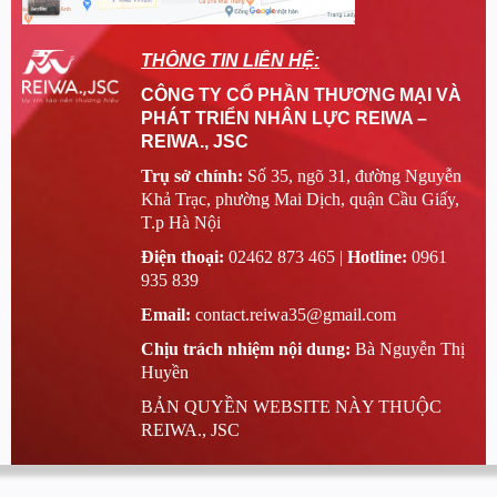
THÔNG TIN LIÊN HỆ:
CÔNG TY CỔ PHẦN THƯƠNG MẠI VÀ
PHÁT TRIỂN NHÂN LỰC REIWA –
REIWA., JSC
Trụ sở chính:
Số 35, ngõ 31, đường Nguyễn
Khả Trạc, phường Mai Dịch, quận Cầu Giấy,
T.p Hà Nội
Điện thoại:
02462 873 465 |
Hotline:
0961
935 839
Email:
contact.reiwa35@gmail.com
Chịu trách nhiệm nội dung:
Bà Nguyễn Thị
Huyền
BẢN QUYỀN WEBSITE NÀY THUỘC
REIWA., JSC