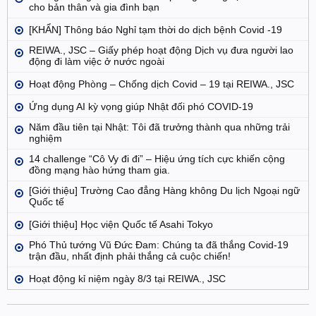
cho bản thân và gia đình bạn
[KHẨN] Thông báo Nghỉ tạm thời do dịch bệnh Covid -19
REIWA., JSC – Giấy phép hoạt động Dịch vụ đưa người lao
động đi làm việc ở nước ngoài
Hoạt động Phòng – Chống dịch Covid – 19 tại REIWA., JSC
Ứng dụng AI kỳ vọng giúp Nhật đối phó COVID-19
Năm đầu tiên tại Nhật: Tôi đã trưởng thành qua những trải
nghiệm
14 challenge “Cô Vy đi đi” – Hiệu ứng tích cực khiến cộng
đồng mạng hào hứng tham gia.
[Giới thiệu] Trường Cao đẳng Hàng không Du lịch Ngoại ngữ
Quốc tế
[Giới thiệu] Học viện Quốc tế Asahi Tokyo
Phó Thủ tướng Vũ Đức Đam: Chúng ta đã thắng Covid-19
trận đầu, nhất định phải thắng cả cuộc chiến!
Hoạt động kỉ niệm ngày 8/3 tại REIWA., JSC