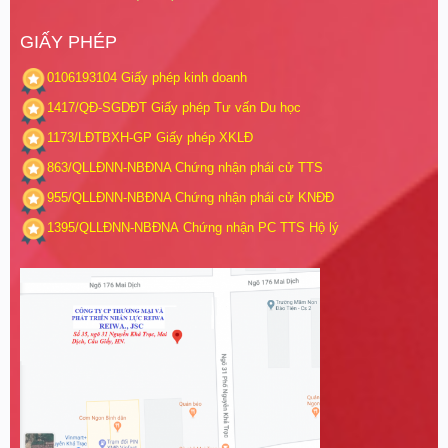
GIẤY PHÉP
0106193104
Giấy phép kinh doanh
1417/QĐ-SGDĐT
Giấy phép Tư vấn Du học
1173/LĐTBXH-GP
Giấy phép XKLĐ
863/QLLĐNN-NBĐNA
Chứng nhận phái cử TTS
955/QLLĐNN-NBĐNA
Chứng nhận phái cử KNĐĐ
1395/QLLĐNN-NBĐNA
Chứng nhận PC TTS Hộ lý