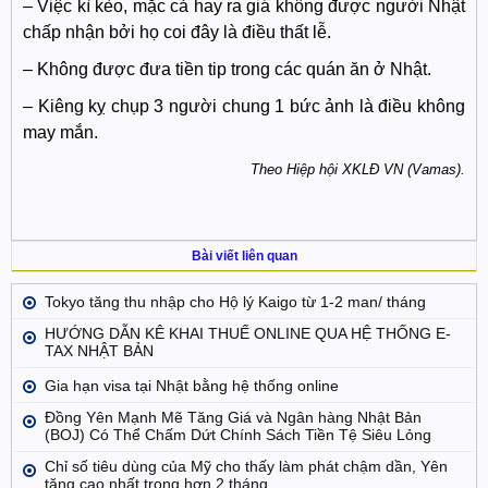
– Việc kì kèo, mặc cả hay ra giá không được người Nhật
chấp nhận bởi họ coi đây là điều thất lễ.
– Không được đưa tiền tip trong các quán ăn ở Nhật.
– Kiêng kỵ chụp 3 người chung 1 bức ảnh là điều không
may mắn.
Theo Hiệp hội XKLĐ VN (Vamas).
Bài viết liên quan
Tokyo tăng thu nhập cho Hộ lý Kaigo từ 1-2 man/ tháng
HƯỚNG DẪN KÊ KHAI THUẾ ONLINE QUA HỆ THỐNG E-
TAX NHẬT BẢN
Gia hạn visa tại Nhật bằng hệ thống online
Đồng Yên Mạnh Mẽ Tăng Giá và Ngân hàng Nhật Bản
(BOJ) Có Thể Chấm Dứt Chính Sách Tiền Tệ Siêu Lỏng
Chỉ số tiêu dùng của Mỹ cho thấy làm phát chậm dần, Yên
tăng cao nhất trong hơn 2 tháng