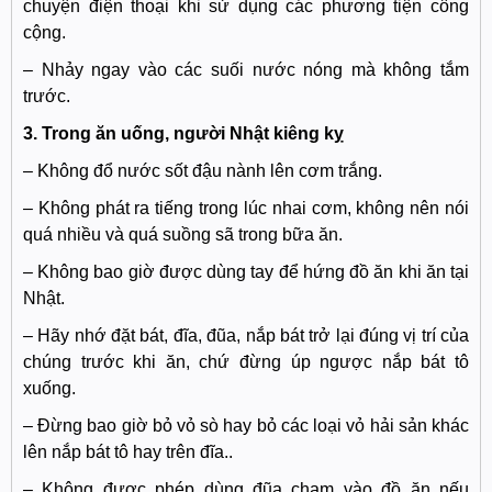
chuyện điện thoại khi sử dụng các phương tiện công
cộng.
– Nhảy ngay vào các suối nước nóng mà không tắm
trước.
3. Trong ăn uống, người Nhật kiêng kỵ
– Không đổ nước sốt đậu nành lên cơm trắng.
– Không phát ra tiếng trong lúc nhai cơm, không nên nói
quá nhiều và quá suồng sã trong bữa ăn.
– Không bao giờ được dùng tay để hứng đồ ăn khi ăn tại
Nhật.
– Hãy nhớ đặt bát, đĩa, đũa, nắp bát trở lại đúng vị trí của
chúng trước khi ăn, chứ đừng úp ngược nắp bát tô
xuống.
– Đừng bao giờ bỏ vỏ sò hay bỏ các loại vỏ hải sản khác
lên nắp bát tô hay trên đĩa..
– Không được phép dùng đũa chạm vào đồ ăn nếu