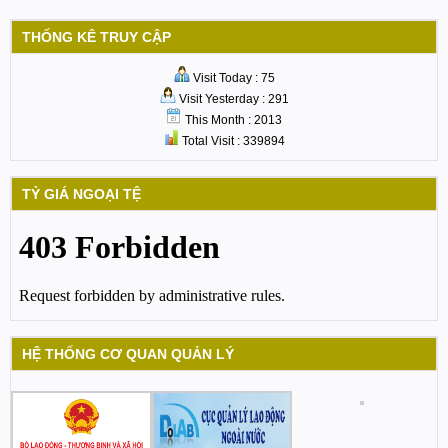
THỐNG KÊ TRUY CẬP
Visit Today : 75
Visit Yesterday : 291
This Month : 2013
Total Visit : 339894
TỶ GIÁ NGOẠI TỆ
HỆ THỐNG CƠ QUAN QUẢN LÝ