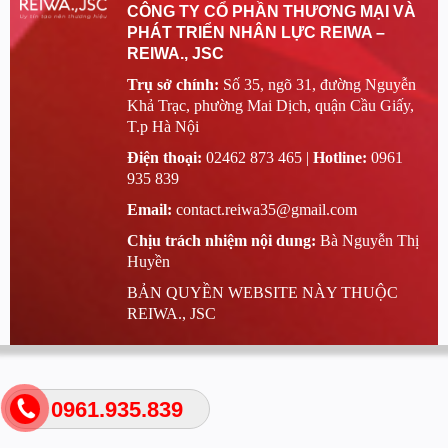
CÔNG TY CỔ PHẦN THƯƠNG MẠI VÀ
PHÁT TRIỂN NHÂN LỰC REIWA –
REIWA., JSC
Trụ sở chính:
Số 35, ngõ 31, đường Nguyễn
Khả Trạc, phường Mai Dịch, quận Cầu Giấy,
T.p Hà Nội
Điện thoại:
02462 873 465 |
Hotline:
0961
935 839
Email:
contact.reiwa35@gmail.com
Chịu trách nhiệm nội dung:
Bà Nguyễn Thị
Huyền
BẢN QUYỀN WEBSITE NÀY THUỘC
REIWA., JSC
0961.935.839