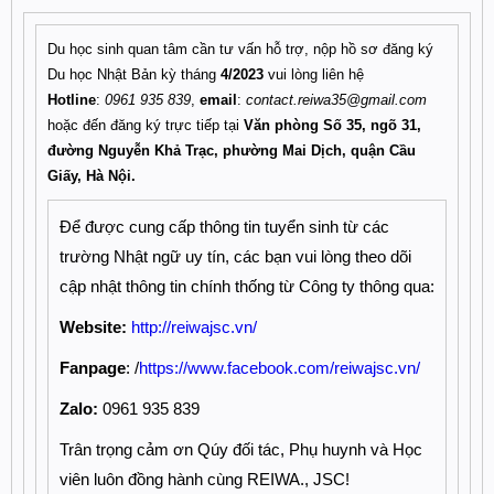
Du học sinh quan tâm cần tư vấn hỗ trợ, nộp hồ sơ đăng ký
Du học Nhật Bản kỳ tháng
4/2023
vui lòng liên hệ
Hotline
:
0961 935 839
,
email
:
contact.reiwa35@gmail.com
hoặc đến đăng ký trực tiếp tại
Văn phòng Số 35, ngõ 31,
đường Nguyễn Khả Trạc, phường Mai Dịch, quận Cầu
Giấy, Hà Nội.
Để được cung cấp thông tin tuyển sinh từ các
trường Nhật ngữ uy tín, các bạn vui lòng theo dõi
cập nhật thông tin chính thống từ Công ty thông qua:
Website:
http://reiwajsc.vn/
Fanpage
: /
https://www.facebook.com/reiwajsc.vn/
Zalo:
0961 935 839
Trân trọng cảm ơn Qúy đối tác, Phụ huynh và Học
viên luôn đồng hành cùng REIWA., JSC!