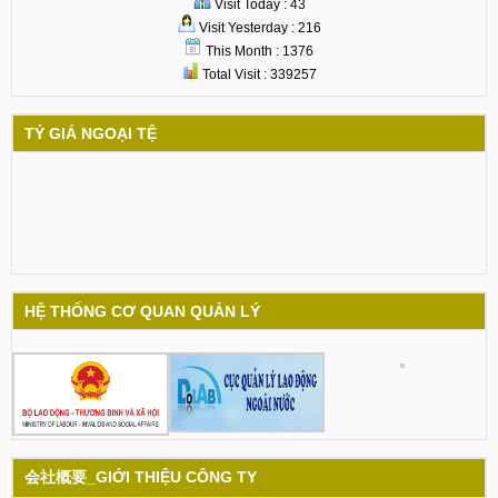
Visit Today : 43
Visit Yesterday : 216
This Month : 1376
Total Visit : 339257
TỶ GIÁ NGOẠI TỆ
HỆ THỐNG CƠ QUAN QUẢN LÝ
会社概要_GIỚI THIỆU CÔNG TY