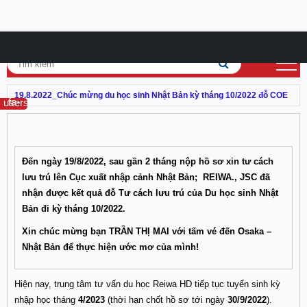
19.8.2022_Chúc mừng du học sinh Nhật Bản kỳ tháng 10/2022 đỗ COE
fa-users
Đến ngày 19/8/2022, sau gần 2 tháng nộp hồ sơ xin tư cách
lưu trú lên Cục xuất nhập cảnh Nhật Bản; REIWA., JSC
đã
nhận được kết quả đỗ Tư cách lưu trú của Du học sinh Nhật
Bản đi kỳ tháng 10/2022.
Xin chúc mừng bạn TRẦN THỊ MAI với tấm vé đến Osaka –
Nhật Bản để thực hiện ước mơ của mình!
Hiện nay, trung tâm tư vấn du học Reiwa HD tiếp tục tuyển sinh kỳ
nhập học tháng
4/2023
(thời hạn chốt hồ sơ tới ngày
30/9/2022
).