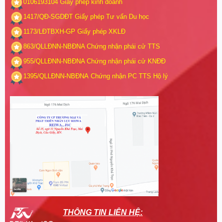
0106193104
Giấy phép kinh doanh
1417/QĐ-SGDĐT
Giấy phép Tư vấn Du học
1173/LĐTBXH-GP
Giấy phép XKLĐ
863/QLLĐNN-NBĐNA
Chứng nhận phái cử TTS
955/QLLĐNN-NBĐNA
Chứng nhận phái cử KNĐĐ
1395/QLLĐNN-NBĐNA
Chứng nhận PC TTS Hộ lý
THÔNG TIN LIÊN HỆ: