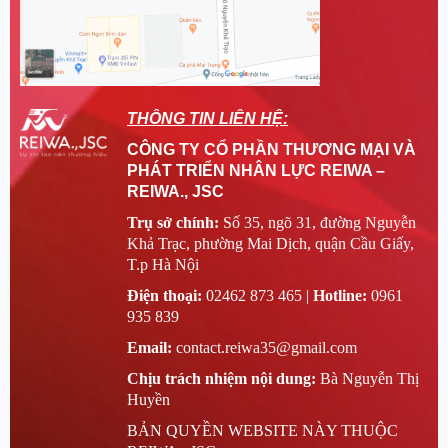
THÔNG TIN LIÊN HỆ:
CÔNG TY CỔ PHẦN THƯƠNG MẠI VÀ
PHÁT TRIỂN NHÂN LỰC REIWA –
REIWA., JSC
Trụ sở chính:
Số 35, ngõ 31, đường Nguyễn
Khả Trạc, phường Mai Dịch, quận Cầu Giấy,
T.p Hà Nội
Điện thoại:
02462 873 465 |
Hotline:
0961
935 839
Email:
contact.reiwa35@gmail.com
Chịu trách nhiệm nội dung:
Bà Nguyễn Thị
Huyền
BẢN QUYỀN WEBSITE NÀY THUỘC