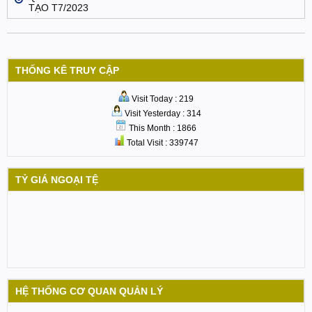
TẠO T7/2023
THỐNG KÊ TRUY CẬP
Visit Today : 219
Visit Yesterday : 314
This Month : 1866
Total Visit : 339747
TỶ GIÁ NGOẠI TỆ
HỆ THỐNG CƠ QUAN QUẢN LÝ