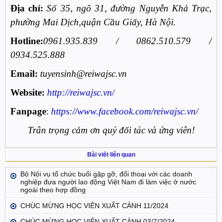
Địa chỉ:
Số 35, ngõ 31, đường Nguyễn Khả Trạc,
phường Mai Dịch,quận Cầu Giấy, Hà Nội.
Hotline:
0961.935.839 / 0862.510.579 /
0934.525.888
Email:
tuyensinh@reiwajsc.vn
Website:
http://reiwajsc.vn/
Fanpage
:
https://www.facebook.com/reiwajsc.vn/
Trân trọng cảm ơn quý đối tác và ứng viên!
Bài viết liên quan
Bộ Nội vụ tổ chức buổi gặp gỡ, đối thoại với các doanh
nghiệp đưa người lao động Việt Nam đi làm việc ở nước
ngoài theo hợp đồng
CHÚC MỪNG HỌC VIÊN XUẤT CẢNH 11/2024
CHÚC MỪNG HỌC VIÊN XUẤT CẢNH 03/7/2024