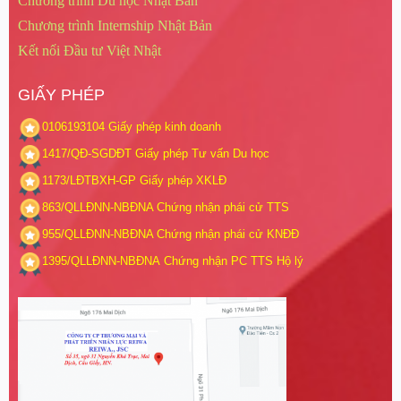
Chương trình Du học Nhật Bản
Chương trình Internship Nhật Bản
Kết nối Đầu tư Việt Nhật
GIẤY PHÉP
0106193104
Giấy phép kinh doanh
1417/QĐ-SGDĐT
Giấy phép Tư vấn Du học
1173/LĐTBXH-GP
Giấy phép XKLĐ
863/QLLĐNN-NBĐNA
Chứng nhận phái cử TTS
955/QLLĐNN-NBĐNA
Chứng nhận phái cử KNĐĐ
1395/QLLĐNN-NBĐNA
Chứng nhận PC TTS Hộ lý