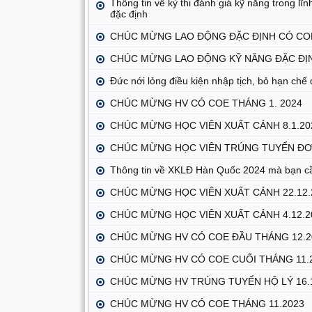
Thông tin về kỳ thi đánh giá kỹ năng trong lĩ
đặc định
CHÚC MỪNG LAO ĐỘNG ĐẶC ĐỊNH CÓ CO
CHÚC MỪNG LAO ĐỘNG KỸ NĂNG ĐẶC ĐỊN
Đức nới lỏng điều kiện nhập tịch, bỏ hạn chế 
CHÚC MỪNG HV CÓ COE THÁNG 1. 2024
CHÚC MỪNG HỌC VIÊN XUẤT CẢNH 8.1.20
CHÚC MỪNG HỌC VIÊN TRÚNG TUYỂN ĐƠN
Thông tin về XKLĐ Hàn Quốc 2024 mà bạn cầ
CHÚC MỪNG HỌC VIÊN XUẤT CẢNH 22.12
CHÚC MỪNG HỌC VIÊN XUẤT CẢNH 4.12.
CHÚC MỪNG HV CÓ COE ĐẦU THÁNG 12.2
CHÚC MỪNG HV CÓ COE CUỐI THÁNG 11.
CHÚC MỪNG HV TRÚNG TUYỂN HỘ LÝ 16.
CHÚC MỪNG HV CÓ COE THÁNG 11.2023