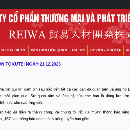
HỌC CÁC NƯỚC
VĂN BẢN LIÊN QUAN
TIN TỨC
TƯ VẤN – HỎI ĐÁP
R
N TOKUTEI NGÀY 21.12.2023
wa xin gửi lời cảm ơn sâu sắc đến tất cả các bạn đã quan tâm và ủng hộ 
ốt thời gian qua. Sự quan tâm và ủng hộ của các bạn là động lực lớn
tốt nhất cho các ứng viên.
c tiếp đã diễn ra thành công, và chúng tôi rất vui mừng thông báo rằng
a.,JSC xin thông báo danh sách trúng tuyển bao gồm: