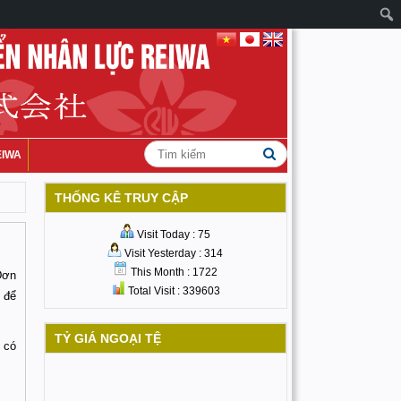
EIWA
THỐNG KÊ TRUY CẬP
Visit Today : 75
Visit Yesterday : 314
This Month : 1722
Đơn
Total Visit : 339603
 để
TỶ GIÁ NGOẠI TỆ
 có