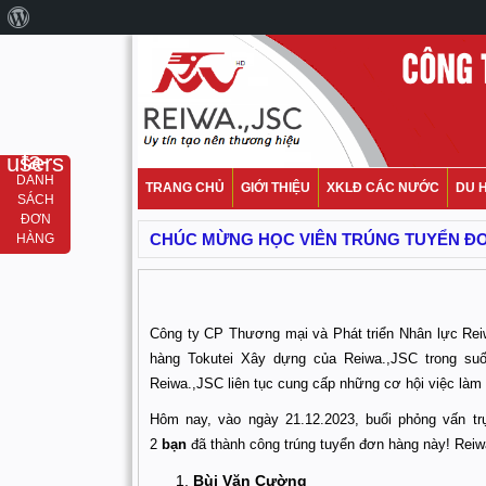
fa-users
DANH
TRANG CHỦ
GIỚI THIỆU
XKLĐ CÁC NƯỚC
DU 
SÁCH
ĐƠN
CHÚC MỪNG HỌC VIÊN TRÚNG TUYỂN ĐƠ
HÀNG
Công ty CP Thương mại và Phát triển Nhân lực Rei
hàng Tokutei Xây dựng của Reiwa.,JSC trong su
Reiwa.,JSC liên tục cung cấp những cơ hội việc làm 
Hôm nay, vào ngày 21.12.2023, buổi phỏng vấn trự
2
bạn
đã thành công trúng tuyển đơn hàng này! Reiw
Bùi Văn Cường