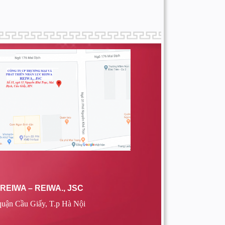
EIWA – REIWA., JSC
quận Cầu Giấy, T.p Hà Nội