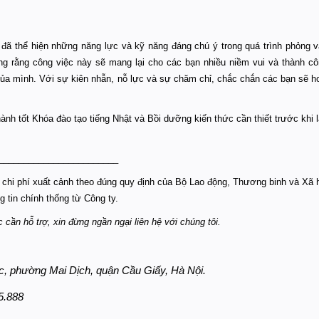
n đã thể hiện những năng lực và kỹ năng đáng chú ý trong quá trình phỏng v
g rằng công việc này sẽ mang lại cho các bạn nhiều niềm vui và thành cô
 của mình. Với sự kiên nhẫn, nỗ lực và sự chăm chỉ, chắc chắn các bạn sẽ h
ành tốt Khóa đào tạo tiếng Nhật và Bồi dưỡng kiến thức cần thiết trước khi 
________________________
à chi phí xuất cảnh theo đúng quy định của Bộ Lao động, Thương binh và Xã h
g tin chính thống từ Công ty.
 cần hỗ trợ, xin đừng ngần ngại liên hệ với chúng tôi.
c, phường Mai Dịch, quận Cầu Giấy, Hà Nội.
5.888