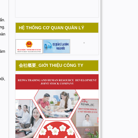
ấn.
ng.
HỆ THỐNG CƠ QUAN QUẢN LÝ
oàn
làm
会社概要_GIỚI THIỆU CÔNG TY
ội,