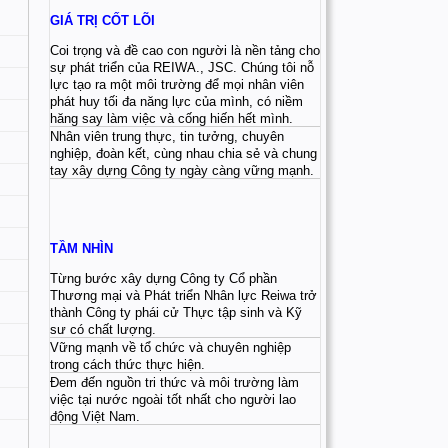
GIÁ TRỊ CỐT LÕI
Coi trọng và đề cao con người là nền tảng cho
sự phát triển của REIWA., JSC. Chúng tôi nỗ
lực tạo ra một môi trường để mọi nhân viên
phát huy tối đa năng lực của mình, có niềm
hăng say làm việc và cống hiến hết mình.
Nhân viên trung thực, tin tưởng, chuyên
nghiệp, đoàn kết, cùng nhau chia sẻ và chung
tay xây dựng Công ty ngày càng vững mạnh.
TẦM NHÌN
Từng bước xây dựng Công ty Cổ phần
Thương mại và Phát triển Nhân lực Reiwa trở
thành Công ty phái cử Thực tập sinh và Kỹ
sư có chất lượng.
Vững mạnh về tổ chức và chuyên nghiệp
trong cách thức thực hiện.
Đem đến nguồn tri thức và môi trường làm
việc tại nước ngoài tốt nhất cho người lao
động Việt Nam.