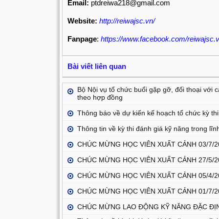
Email:
ptdreiwa218@gmail.com
Website:
http://reiwajsc.vn/
Fanpage
:
https://www.facebook.com/reiwajsc.v
Bài viết liên quan
Bộ Nội vụ tổ chức buổi gặp gỡ, đối thoại với
theo hợp đồng
Thông báo về dự kiến kế hoạch tổ chức kỳ th
Thông tin về kỳ thi đánh giá kỹ năng trong lĩ
CHÚC MỪNG HỌC VIÊN XUẤT CẢNH 03/7/
CHÚC MỪNG HỌC VIÊN XUẤT CẢNH 27/5/
CHÚC MỪNG HỌC VIÊN XUẤT CẢNH 05/4/
CHÚC MỪNG HỌC VIÊN XUẤT CẢNH 01/7/
CHÚC MỪNG LAO ĐỘNG KỸ NĂNG ĐẶC ĐỊN