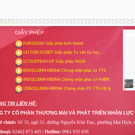
GIẤY PHÉP
0106193104
Giấy phép kinh doanh
1417/QĐ-SGDĐT
Giấy phép Tư vấn Du học
1173/LĐTBXH-GP
Giấy phép XKLĐ
863/QLLĐNN-NBĐNA
Chứng nhận phái cử TTS
955/QLLĐNN-NBĐNA
Chứng nhận phái cử KNĐĐ
1395/QLLĐNN-NBĐNA
Chứng nhận PC TTS Hộ lý
G TIN LIÊN HỆ:
 TY CỔ PHẦN THƯƠNG MẠI VÀ PHÁT TRIỂN NHÂN LỰC R
ở chính:
Số 35, ngõ 31, đường Nguyễn Khả Trạc, phường Mai Dịch, 
thoại:
02462 873 465 |
Hotline:
0961 935 839