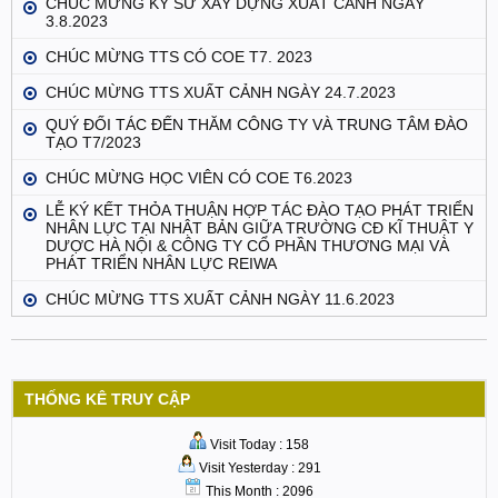
CHÚC MỪNG KỸ SƯ XÂY DỰNG XUẤT CẢNH NGÀY
3.8.2023
CHÚC MỪNG TTS CÓ COE T7. 2023
CHÚC MỪNG TTS XUẤT CẢNH NGÀY 24.7.2023
QUÝ ĐỐI TÁC ĐẾN THĂM CÔNG TY VÀ TRUNG TÂM ĐÀO
TẠO T7/2023
CHÚC MỪNG HỌC VIÊN CÓ COE T6.2023
LỄ KÝ KẾT THỎA THUẬN HỢP TÁC ĐÀO TẠO PHÁT TRIỂN
NHÂN LỰC TẠI NHẬT BẢN GIỮA TRƯỜNG CĐ KĨ THUẬT Y
DƯỢC HÀ NỘI & CÔNG TY CỔ PHẦN THƯƠNG MẠI VÀ
PHÁT TRIỂN NHÂN LỰC REIWA
CHÚC MỪNG TTS XUẤT CẢNH NGÀY 11.6.2023
THỐNG KÊ TRUY CẬP
Visit Today : 158
Visit Yesterday : 291
This Month : 2096