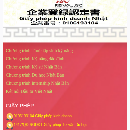
LĨNH VỰC HOẠT ĐỘNG
Chương trình Thực tập sinh kỹ năng
Chương trình Kỹ năng đặc định
Chương trình Kỹ sư Nhật Bản
Chương trình Du học Nhật Bản
Chương trình Internship Nhật Bản
Kết nối Đầu tư Việt Nhật
GIẤY PHÉP
0106193104
Giấy phép kinh doanh
1417/QĐ-SGDĐT
Giấy phép Tư vấn Du học