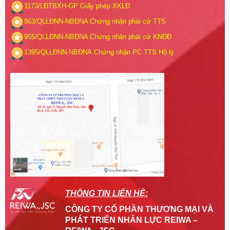
1173/LĐTBXH-GP
Giấy phép XKLĐ
863/QLLĐNN-NBĐNA
Chứng nhận phái cử TTS
955/QLLĐNN-NBĐNA
Chứng nhận phái cử KNĐĐ
1395/QLLĐNN-NBĐNA
Chứng nhận PC TTS Hộ lý
THÔNG TIN LIÊN HỆ:
CÔNG TY CỔ PHẦN THƯƠNG MẠI VÀ
PHÁT TRIỂN NHÂN LỰC REIWA –