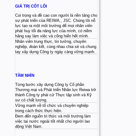
GIÁ TRỊ CỐT LÕI
Coi trọng và đề cao con người là nền tảng cho
sự phát triển của REIWA., JSC. Chúng tôi nỗ
lực tạo ra một môi trường để mọi nhân viên
phát huy tối đa năng lực của mình, có niềm
hăng say làm việc và cống hiến hết mình.
Nhân viên trung thực, tin tưởng, chuyên
nghiệp, đoàn kết, cùng nhau chia sẻ và chung
tay xây dựng Công ty ngày càng vững mạnh.
TẦM NHÌN
Từng bước xây dựng Công ty Cổ phần
Thương mại và Phát triển Nhân lực Reiwa trở
thành Công ty phái cử Thực tập sinh và Kỹ
sư có chất lượng.
Vững mạnh về tổ chức và chuyên nghiệp
trong cách thức thực hiện.
Đem đến nguồn tri thức và môi trường làm
việc tại nước ngoài tốt nhất cho người lao
động Việt Nam.