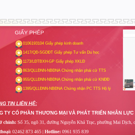
GIẤY PHÉP
0106193104
Giấy phép kinh doanh
1417/QĐ-SGDĐT
Giấy phép Tư vấn Du học
1173/LĐTBXH-GP
Giấy phép XKLĐ
863/QLLĐNN-NBĐNA
Chứng nhận phái cử TTS
955/QLLĐNN-NBĐNA
Chứng nhận phái cử KNĐĐ
1395/QLLĐNN-NBĐNA
Chứng nhận PC TTS Hộ lý
G TIN LIÊN HỆ:
 TY CỔ PHẦN THƯƠNG MẠI VÀ PHÁT TRIỂN NHÂN LỰC R
ở chính:
Số 35, ngõ 31, đường Nguyễn Khả Trạc, phường Mai Dịch, 
thoại:
02462 873 465 |
Hotline:
0961 935 839