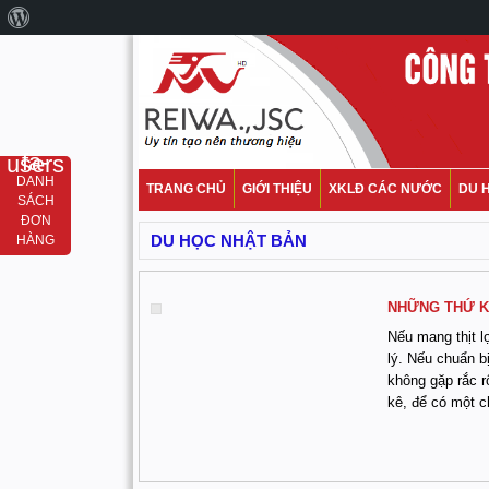
fa-users
DANH
TRANG CHỦ
GIỚI THIỆU
XKLĐ CÁC NƯỚC
DU 
SÁCH
ĐƠN
DU HỌC NHẬT BẢN
HÀNG
NHỮNG THỨ K
Nếu mang thịt l
lý. Nếu chuẩn b
không gặp rắc r
kê, để có một c