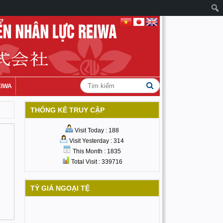
EIWA
THỐNG KÊ TRUY CẬP
Visit Today : 188
Visit Yesterday : 314
This Month : 1835
Total Visit : 339716
TỶ GIÁ NGOẠI TỆ