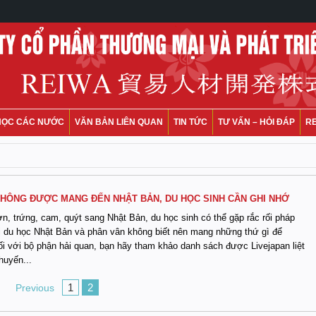
HỌC CÁC NƯỚC
VĂN BẢN LIÊN QUAN
TIN TỨC
TƯ VẤN – HỎI ĐÁP
R
HÔNG ĐƯỢC MANG ĐẾN NHẬT BẢN, DU HỌC SINH CẦN GHI NHỚ
ợn, trứng, cam, quýt sang Nhật Bản, du học sinh có thể gặp rắc rối pháp
ị du học Nhật Bản và phân vân không biết nên mang những thứ gì để
ối với bộ phận hải quan, bạn hãy tham khảo danh sách được Livejapan liệt
huyến...
1
2
Previous