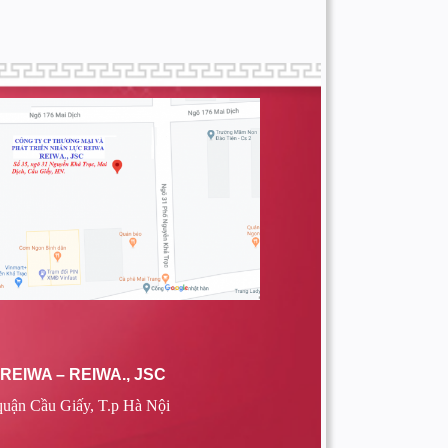
EIWA – REIWA., JSC
quận Cầu Giấy, T.p Hà Nội