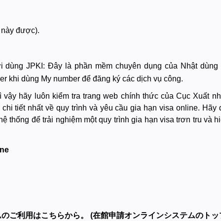
 này được).
i dùng JPKI: Đây là phần mềm chuyên dụng của Nhật dùng
er khi dùng My number để đăng ký các dịch vụ công.
 vì vậy hãy luôn kiểm tra trang web chính thức của Cục Xuất n
hi tiết nhất về quy trình và yêu cầu gia hạn visa online. Hãy 
hệ thống để trải nghiệm một quy trình gia hạn visa trơn tru và h
ine
ムのご利用はこちらから。
(在館申請オンラインシステムのトッ