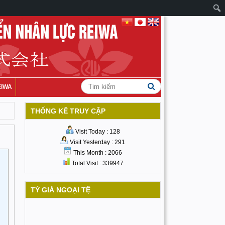
EIWA
THỐNG KÊ TRUY CẬP
Visit Today : 128
Visit Yesterday : 291
This Month : 2066
Total Visit : 339947
TỶ GIÁ NGOẠI TỆ