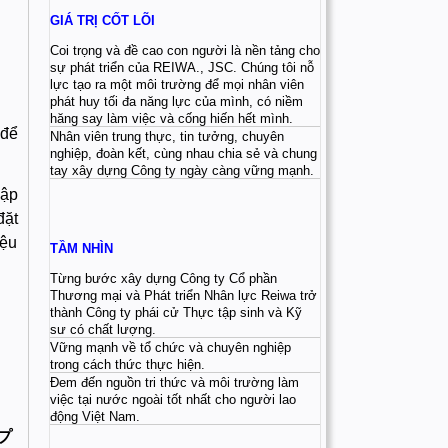
GIÁ TRỊ CỐT LÕI
Coi trọng và đề cao con người là nền tảng cho
sự phát triển của REIWA., JSC. Chúng tôi nỗ
lực tạo ra một môi trường để mọi nhân viên
phát huy tối đa năng lực của mình, có niềm
hăng say làm việc và cống hiến hết mình.
 để
Nhân viên trung thực, tin tưởng, chuyên
nghiệp, đoàn kết, cùng nhau chia sẻ và chung
tay xây dựng Công ty ngày càng vững mạnh.
hập
đặt
iệu
TẦM NHÌN
Từng bước xây dựng Công ty Cổ phần
Thương mại và Phát triển Nhân lực Reiwa trở
thành Công ty phái cử Thực tập sinh và Kỹ
sư có chất lượng.
Vững mạnh về tổ chức và chuyên nghiệp
trong cách thức thực hiện.
Đem đến nguồn tri thức và môi trường làm
việc tại nước ngoài tốt nhất cho người lao
động Việt Nam.
プ