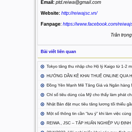
Email:
ptd.reiwa@gmail.com
Website:
http://reiwajsc.vn/
Fanpage
:
https://www.facebook.com/reiwaj
Trân trọng
Bài viết liên quan
Tokyo tăng thu nhập cho Hộ lý Kaigo từ 1-2 
HƯỚNG DẪN KÊ KHAI THUẾ ONLINE QUA 
Đồng Yên Mạnh Mẽ Tăng Giá và Ngân hàng N
Chỉ số tiêu dùng của Mỹ cho thấy làm phát
Nhật Bản đặt mục tiêu tăng lương tối thiểu g
Một số thông tin cần “lưu ý” khi làm việc cùn
REIWA., JSC – TẬP HUẤN NGHIỆP VỤ ĐỊNH