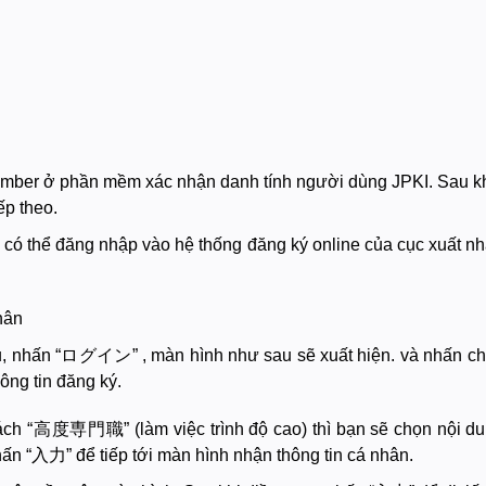
mber ở phần mềm xác nhận danh tính người dùng JPKI. Sau k
ếp theo.
có thể đăng nhập vào hệ thống đăng ký online của cục xuất n
hân
ẩu, nhấn “ログイン” , màn hình như sau sẽ xuất hiện. và nhấn c
ng tin đăng ký.
cách “高度専門職” (làm việc trình độ cao) thì bạn sẽ chọn nội d
ấn “入力” để tiếp tới màn hình nhận thông tin cá nhân.