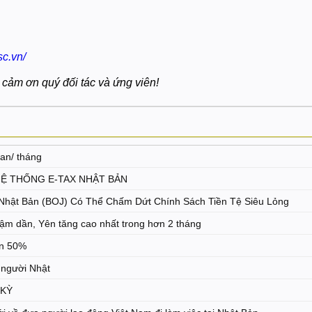
sc.vn/
 cảm ơn quý đối tác và ứng viên!
man/ tháng
HỆ THỐNG E-TAX NHẬT BẢN
hật Bản (BOJ) Có Thể Chấm Dứt Chính Sách Tiền Tệ Siêu Lỏng
 chậm dần, Yên tăng cao nhất trong hơn 2 tháng
ần 50%
g người Nhật
 KỲ