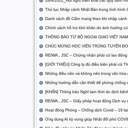
28/4/2022_Hội nghị triển khai các quy định m
Thủ tục Nhập cảnh Nhật Bản trong tình hình 
Danh sách đồ Cấm mang theo khi nhập cảnh
Chính sách hỗ trợ khó khăn do ảnh hưởng củ
THÔNG BÁO TỪ BỘ NGOẠI GIAO VIỆT NA
CHÚC MỪNG HỌC VIÊN TRÚNG TUYỂN ĐƠN
REIWA., JSC – Chứng nhận phái cử lao động
[GIỚI THIỆU] Công ty đủ điều kiện phái cử Th
Những điều nên và không nên trong văn hóa g
Những hướng dẫn cần thiết để phòng chống d
[KHẨN] Thông báo Nghỉ tạm thời do dịch bện
REIWA., JSC – Giấy phép hoạt động Dịch vụ đ
Hoạt động Phòng – Chống dịch Covid – 19 tạ
Ứng dụng AI kỳ vọng giúp Nhật đối phó COV