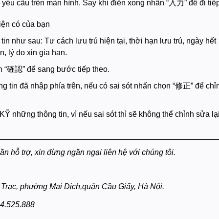
 yêu cầu trên màn hình. Say khi điền xong nhấn “入力” để đi tiếp
hiện có của bạn
in như sau: Tư cách lưu trú hiện tại, thời hạn lưu trú, ngày hết
, lý do xin gia hạn.
ấn “確認” để sang bước tiếp theo.
ng tin đã nhập phía trên, nếu có sai sót nhấn chọn “修正” để chỉ
những thông tin, vì nếu sai sót thì sẽ không thể chỉnh sửa lại
__________________________________________________
ần hỗ trợ, xin đừng ngần ngại liên hệ với chúng tôi.
Trạc, phường Mai Dịch,quận Cầu Giấy, Hà Nội.
34.525.888