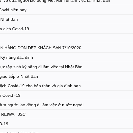
ới về đưa người lao động Việt Nam đi làm việc tại Nhật Bản
Covid hiện nay
 Nhật Bản
a dịch Covid-19
M
 HÀNG DỌN DẸP KHÁCH SẠN 7/10/2020
 Kỹ năng đặc định
ực tập sinh kỹ năng đi làm việc tại Nhật Bản
iao tiếp ở Nhật Bản
ịch Covid-19 cho bản thân và gia đình bạn
h Covid -19
ưa người lao động đi làm việc ở nước ngoài
i REIWA., JSC
ID-19