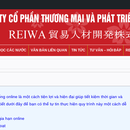
HỌC CÁC NƯỚC
VĂN BẢN LIÊN QUAN
TIN TỨC
TƯ VẤN – HỎI ĐÁP
R
g online là một cách tiện lợi và hiện đại giúp tiết kiệm thời gian và
ết dưới đây để bạn có thể tự tin thực hiện quy trình này một cách dễ
gia hạn online
hoạt