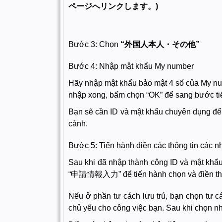
ページへリンクします。)
Bước 3: Chọn
“外国人本人・その他”
Bước 4: Nhập mật khẩu My number
Hãy nhập mật khẩu bảo mật 4 số của My nu
nhập xong, bấm chọn “OK” để sang bước ti
Bạn sẽ cần ID và mật khẩu chuyên dụng để 
cảnh.
Bước 5: Tiến hành điền các thông tin các n
Sau khi đã nhập thành công ID và mật kh
“申請情報入力” để tiến hành chọn và điền thô
Nếu ở phần tư cách lưu trú, bạn chọn tư 
chủ yếu cho công việc bạn. Sau khi chọn nh