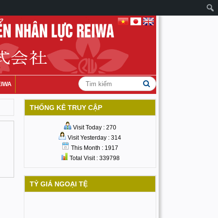
EIWA
THỐNG KÊ TRUY CẬP
Visit Today : 270
Visit Yesterday : 314
This Month : 1917
Total Visit : 339798
TỶ GIÁ NGOẠI TỆ