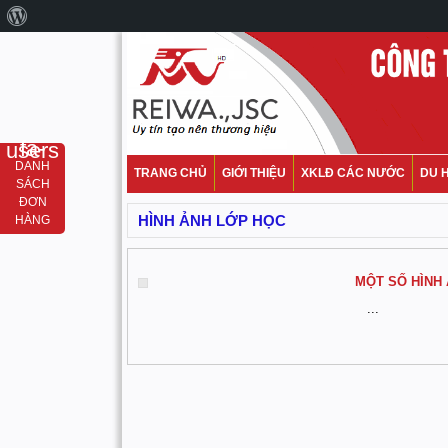
fa-users
DANH
TRANG CHỦ
GIỚI THIỆU
XKLĐ CÁC NƯỚC
DU 
SÁCH
ĐƠN
HÌNH ẢNH LỚP HỌC
HÀNG
MỘT SỐ HÌNH 
...