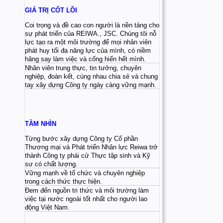
GIÁ TRỊ CỐT LÕI
Coi trọng và đề cao con người là nền tảng cho
sự phát triển của REIWA., JSC. Chúng tôi nỗ
lực tạo ra một môi trường để mọi nhân viên
phát huy tối đa năng lực của mình, có niềm
hăng say làm việc và cống hiến hết mình.
Nhân viên trung thực, tin tưởng, chuyên
nghiệp, đoàn kết, cùng nhau chia sẻ và chung
tay xây dựng Công ty ngày càng vững mạnh.
TẦM NHÌN
Từng bước xây dựng Công ty Cổ phần
Thương mại và Phát triển Nhân lực Reiwa trở
thành Công ty phái cử Thực tập sinh và Kỹ
sư có chất lượng.
Vững mạnh về tổ chức và chuyên nghiệp
trong cách thức thực hiện.
Đem đến nguồn tri thức và môi trường làm
việc tại nước ngoài tốt nhất cho người lao
động Việt Nam.