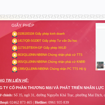
GIẤY PHÉP
0106193104
Giấy phép kinh doanh
1417/QĐ-SGDĐT
Giấy phép Tư vấn Du học
1173/LĐTBXH-GP
Giấy phép XKLĐ
863/QLLĐNN-NBĐNA
Chứng nhận phái cử TTS
955/QLLĐNN-NBĐNA
Chứng nhận phái cử KNĐĐ
1395/QLLĐNN-NBĐNA
Chứng nhận PC TTS Hộ lý
G TIN LIÊN HỆ:
 TY CỔ PHẦN THƯƠNG MẠI VÀ PHÁT TRIỂN NHÂN LỰC R
ở chính:
Số 35, ngõ 31, đường Nguyễn Khả Trạc, phường Mai Dịch, 
thoại:
02462 873 465 |
Hotline:
0961 935 839