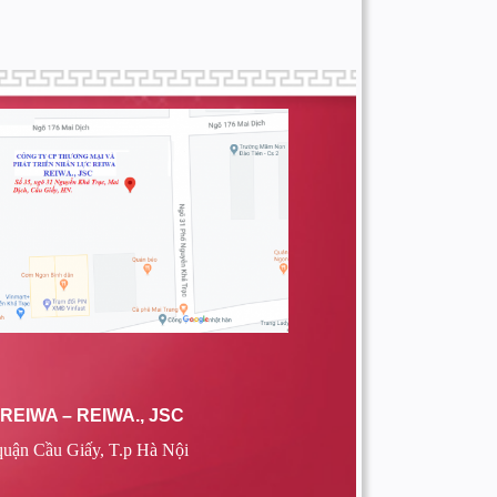
EIWA – REIWA., JSC
quận Cầu Giấy, T.p Hà Nội