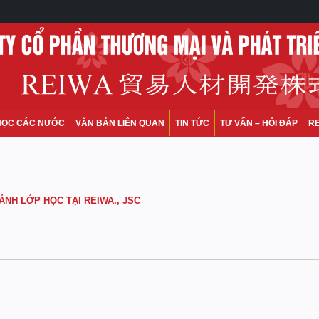
HỌC CÁC NƯỚC
VĂN BẢN LIÊN QUAN
TIN TỨC
TƯ VẤN – HỎI ĐÁP
R
ẢNH LỚP HỌC TẠI REIWA., JSC