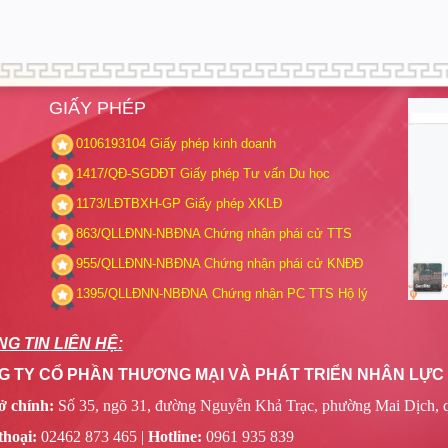
GIẤY PHÉP
0106193104
Giấy phép kinh doanh
1417/QĐ-SGDĐT
Giấy phép Tư vấn Du học
1173/LĐTBXH-GP
Giấy phép XKLĐ
863/QLLĐNN-NBĐNA
Chứng nhận phái cử TTS
955/QLLĐNN-NBĐNA
Chứng nhận phái cử KNĐĐ
1395/QLLĐNN-NBĐNA
Chứng nhận PC TTS Hộ lý
G TIN LIÊN HỆ:
 TY CỔ PHẦN THƯƠNG MẠI VÀ PHÁT TRIỂN NHÂN LỰC R
ở chính:
Số 35, ngõ 31, đường Nguyễn Khả Trạc, phường Mai Dịch, 
thoại:
02462 873 465 |
Hotline:
0961 935 839