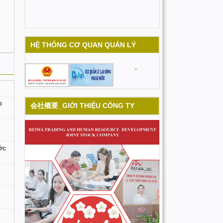
HỆ THỐNG CƠ QUAN QUẢN LÝ
p
会社概要_GIỚI THIỆU CÔNG TY
p
ớc