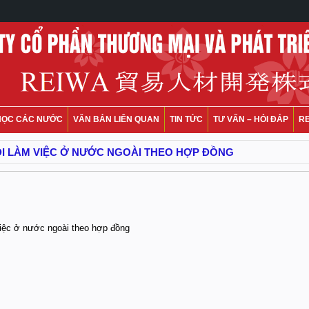
HỌC CÁC NƯỚC
VĂN BẢN LIÊN QUAN
TIN TỨC
TƯ VẤN – HỎI ĐÁP
R
ĐI LÀM VIỆC Ở NƯỚC NGOÀI THEO HỢP ĐỒNG
việc ở nước ngoài theo hợp đồng