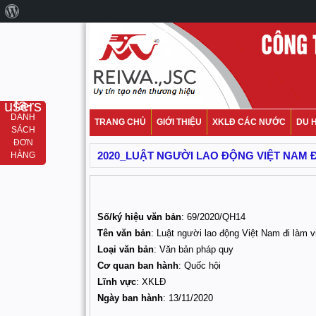
fa-users
DANH
TRANG CHỦ
GIỚI THIỆU
XKLĐ CÁC NƯỚC
DU 
SÁCH
ĐƠN
2020_LUẬT NGƯỜI LAO ĐỘNG VIỆT NAM 
HÀNG
Số/ký hiệu văn bản
: 69/2020/QH14
Tên văn bản
: Luật người lao động Việt Nam đi làm 
Loại văn bản
: Văn bản pháp quy
Cơ quan ban hành
: Quốc hội
Lĩnh vực
: XKLĐ
Ngày ban hành
: 13/11/2020