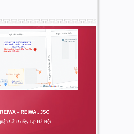
EIWA – REIWA., JSC
quận Cầu Giấy, T.p Hà Nội