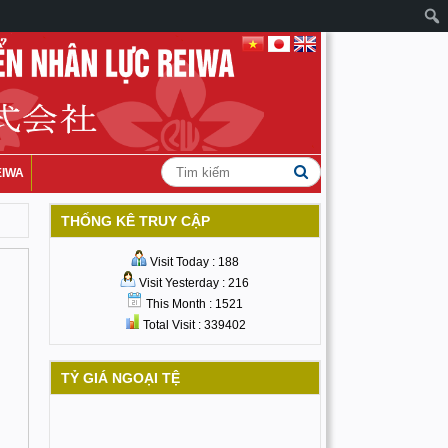
EIWA
THỐNG KÊ TRUY CẬP
Visit Today : 188
Visit Yesterday : 216
This Month : 1521
Total Visit : 339402
TỶ GIÁ NGOẠI TỆ