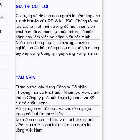
ột
GIÁ TRỊ CỐT LÕI
Coi trọng và đề cao con người là nền tảng cho
 ở
sự phát triển của REIWA., JSC. Chúng tôi nỗ
lực tạo ra một môi trường để mọi nhân viên
đi
phát huy tối đa năng lực của mình, có niềm
hăng say làm việc và cống hiến hết mình.
Nhân viên trung thực, tin tưởng, chuyên
nghiệp, đoàn kết, cùng nhau chia sẻ và chung
tay xây dựng Công ty ngày càng vững mạnh.
TẦM NHÌN
Từng bước xây dựng Công ty Cổ phần
Thương mại và Phát triển Nhân lực Reiwa trở
thành Công ty phái cử Thực tập sinh và Kỹ
sư có chất lượng.
Vững mạnh về tổ chức và chuyên nghiệp
trong cách thức thực hiện.
Đem đến nguồn tri thức và môi trường làm
việc tại nước ngoài tốt nhất cho người lao
động Việt Nam.