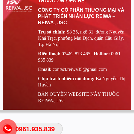
THÔNG TIN LIÊN HỆ:
CÔNG TY CỔ PHẦN THƯƠNG MẠI VÀ
PHÁT TRIỂN NHÂN LỰC REIWA –
REIWA., JSC
Trụ sở chính:
Số 35, ngõ 31, đường Nguyễn
Khả Trạc, phường Mai Dịch, quận Cầu Giấy,
T.p Hà Nội
Điện thoại:
02462 873 465 |
Hotline:
0961
935 839
Email:
contact.reiwa35@gmail.com
Chịu trách nhiệm nội dung:
Bà Nguyễn Thị
Huyền
BẢN QUYỀN WEBSITE NÀY THUỘC
REIWA., JSC
0961.935.839