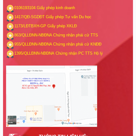
0106193104
Giấy phép kinh doanh
1417/QĐ-SGDĐT
Giấy phép Tư vấn Du học
1173/LĐTBXH-GP
Giấy phép XKLĐ
863/QLLĐNN-NBĐNA
Chứng nhận phái cử TTS
955/QLLĐNN-NBĐNA
Chứng nhận phái cử KNĐĐ
1395/QLLĐNN-NBĐNA
Chứng nhận PC TTS Hộ lý