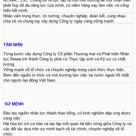
REIWA., JSC. Chúng tôi nỗ lực tạo ra một môi trường để mọi nhân viên
phát huy tối đa năng lực của mình, có niềm hăng say làm việc và cống
hiến hết mình.
Nhân viên trung thực, tin tưởng, chuyên nghiệp, đoàn kết, cùng nhau
chia sẻ và chung tay xây dựng Công ty ngày càng vững mạnh.
TẦM NHÌN
Từng bước xây dựng Công ty Cổ phần Thương mại và Phát triển Nhân
lực Reiwa trở thành Công ty phái cử Thực tập sinh và Kỹ sư có chất
lượng.
Vững mạnh về tổ chức và chuyên nghiệp trong cách thức thực hiện.
Đem đến nguồn tri thức và môi trường làm việc tại nước ngoài tốt nhất
cho người lao động Việt Nam.
SỨ MỆNH
Đào tạo nguồn nhân lực thành thạo tiếng, có kinh nghiệm đáp ứng được
công việc.
Hài hòa lợi ích cơ bản và tạo lập mối quan hệ bền vững giữa Công ty và
các đối tác dựa trên sự minh bạch về tài chính, chuyên nghiệp về tổ
chức.