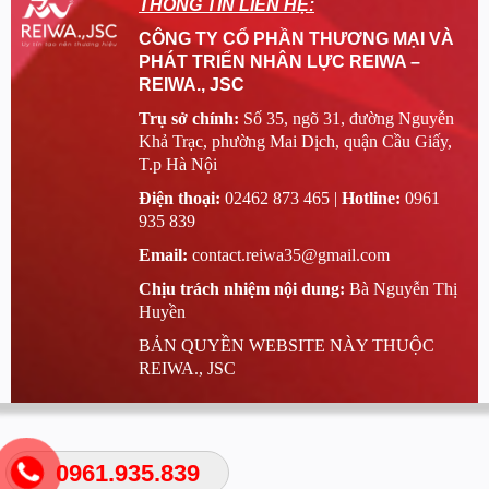
THÔNG TIN LIÊN HỆ:
CÔNG TY CỔ PHẦN THƯƠNG MẠI VÀ
PHÁT TRIỂN NHÂN LỰC REIWA –
REIWA., JSC
Trụ sở chính:
Số 35, ngõ 31, đường Nguyễn
Khả Trạc, phường Mai Dịch, quận Cầu Giấy,
T.p Hà Nội
Điện thoại:
02462 873 465 |
Hotline:
0961
935 839
Email:
contact.reiwa35@gmail.com
Chịu trách nhiệm nội dung:
Bà Nguyễn Thị
Huyền
BẢN QUYỀN WEBSITE NÀY THUỘC
REIWA., JSC
0961.935.839