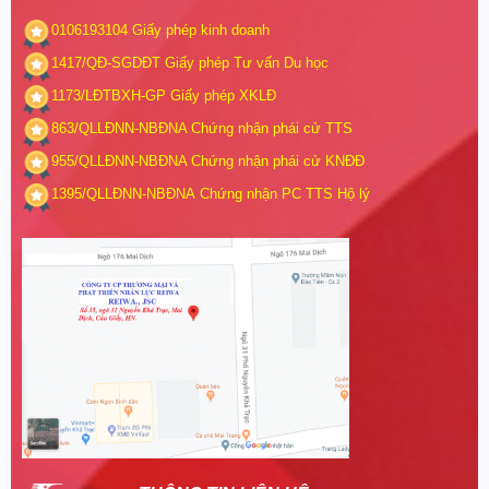
0106193104
Giấy phép kinh doanh
1417/QĐ-SGDĐT
Giấy phép Tư vấn Du học
1173/LĐTBXH-GP
Giấy phép XKLĐ
863/QLLĐNN-NBĐNA
Chứng nhận phái cử TTS
955/QLLĐNN-NBĐNA
Chứng nhận phái cử KNĐĐ
1395/QLLĐNN-NBĐNA
Chứng nhận PC TTS Hộ lý